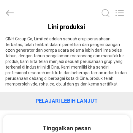
2026
Cinh
group
co.,limited.
All
Rights
Reserved.
Lini produksi
RUMAH
CINH Group Co, Limited adalah sebuah grup perusahaan
terbatas, telah terlibat dalam penelitian dan pengembangan
PRODUK
ozon generator dan pompa udara selama lebih dari lima belas
tahun, dengan tahun pengalaman merancang dan manufaktur
produk, kami kita telah menjadi sebuah perusahaan grup yang
TENTANG
terkenal di industri ini di Cina. Kami memiliki kita sendiri
profesional research institute dan beberapa taman industri dan
KAMI
perusahaan cabang di berbagai kota di Cina, produk telah
memperoleh vde, rohs, ce, cb, ul dan gs dan kema sertifikat.
TUR
PELAJARI LEBIH LANJUT
PABRIK
KONTROL
Tinggalkan pesan