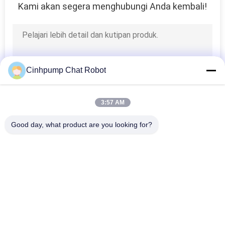
KUALITAS
Kami akan segera menghubungi Anda kembali!
HUBUNGI
KAMI
Cinhpump Chat Robot
BERITA
3:57 AM
SITEMAP
Good day, what product are you looking for?
Bad Request
Semua
PRIVACY
POLICY
Mikro Pompa Udara
Pompa Udara Mini
Pompa Udara 
Micro Vacuum Pump
Diafragma