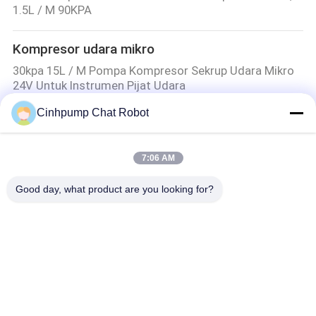
1.5L / M 90KPA
Kompresor udara mikro
30kpa 15L / M Pompa Kompresor Sekrup Udara Mikro
24V Untuk Instrumen Pijat Udara
Kompresor Air Udara Mikro DC Brushless 12V
Cinhpump Chat Robot
Dua Diafragma Micro Air Compressor
8W Getaran Rendah Mikro Pompa Kompresor Udara
7:06 AM
Stabil Untuk Aplikasi Kasur Udara
Good day, what product are you looking for?
Mikro pompa udara
Pompa Udara Mikro Listrik Untuk Monitor Gas, 15L / M
30KPA Menekan Udara
Pompa Udara Mini
Aquarium / Air Bed Mini DC Air Pump Long Life Span