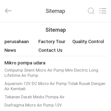
2026
Cinh
group
Sitemap
co.,limited.
All
Rights
Reserved.
RUMAH
Sitemap
PRODUK
perusahaan
Factory Tour
Quality Control
News
Contact Us
TENTANG
Mikro pompa udara
KAMI
Cinhpump Silent Micro Air Pump Mini Electric Long
Lifetime Air Pump
TUR
Aquarium 12V DC Micro Air Pump Tidak Rusak Dengan
Air Kembali
PABRIK
Tekanan Darah Medis Pompa Air
KONTROL
Diafragma Micro Air Pump 12V