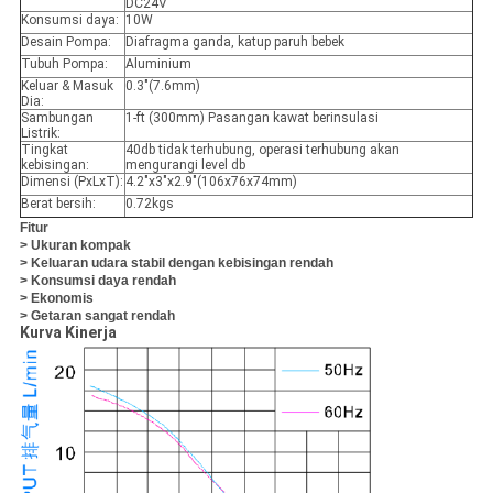
DC24V
Konsumsi daya:
10W
Desain Pompa:
Diafragma ganda, katup paruh bebek
Tubuh Pompa:
Aluminium
Keluar & Masuk
0.3"(7.6mm)
Dia:
Sambungan
1-ft (300mm) Pasangan kawat berinsulasi
Listrik:
Tingkat
40db tidak terhubung, operasi terhubung akan
kebisingan:
mengurangi level db
Dimensi (PxLxT):
4.2"x3"x2.9"(106x76x74mm)
Berat bersih:
0.72kgs
Fitur
> Ukuran kompak
> Keluaran udara stabil dengan kebisingan rendah
> Konsumsi daya rendah
> Ekonomis
> Getaran sangat rendah
Kurva Kinerja