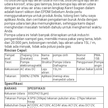
itu bisa berupa laju aliran udara normal, bisa berupa laju aliran
udara korosif, atau gas lainnya, bisa berupa laju aliran udara
dengan air atau air atau cairan lengkap.Karet bagian dalam
adalah karet silikon dan EPDM.Sebelum Anda perlu
menggunakannya untuk produk Anda, tolong beri tahu saya
aplikasi Anda, dan ceritakan pengalaman buruk Anda dengan
pompa udara lain jika memungkinkan, sehingga kami dapat
menghindari masalah terlebih dahulu untuk menghemat waktu
Anda.
Pompa udara ini telah banyak diterapkan untuk industri
pengambilan sampel gas, memiliki masa pakai yang lama, lebih
dari 20.000 jam, kebisingan rendah, laju aliran udara 15L / m,
tidak ada minyak, tidak ada polusi pada gas.
Rincian Cepat:
Tempat
Zhejiang Cina
Nama
pompa cinh
Nomor
PMA-
asal:
(Daratan)
merk:
model:
15B
Teori:
Pompa
Struktur:
Pompa Udara
Penggunaan:
Pompa
elektromagnetik
Diafragma
angin
Kekuasaan:
AC atau DC
Laju
15L/m
Bahan bakar:
Listrik
aliran:
Tekanan:
30KPA/-27KPA
Aplikasi:
meniup atau
menyedot udara
Spesifikasi:
BARANG
SPESIFIKASI
Keluaran Udara:
30SCFH(15Lpm)
Tekanan Pompa:
4.5PSI (30kpa) tekanan pukulan atau -27kpa tekanan
hisap
Kebutuhan Daya:
AC220V, AC120V, AC24V atau AC12V, atau DC12V,