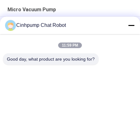
Micro Vacuum Pump
12V Micro Vacuum Pump
Cinhpump Chat Robot
Dua Diafragma Micro Vacuum Pump
11:59 PM
Pompa Vakum Mikro Magnetik AC 220V Linear Dengan 30kPA
15L / m
Good day, what product are you looking for?
Bad Request
Semua
Mikro Pompa Udara
Pompa Udara Mini
Pompa Udara 
Micro Vacuum Pump
Diafragma
Electromagnetic Air 
Brushless DC Pompa
Pump