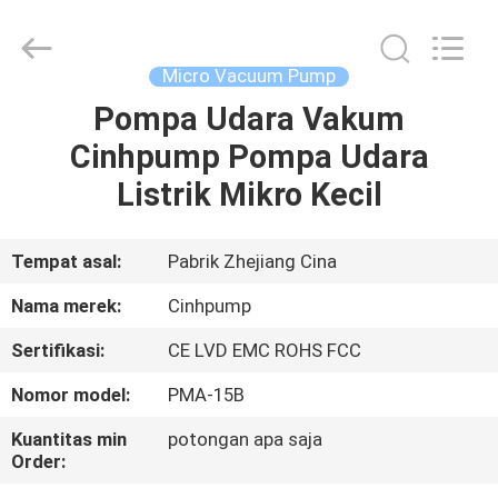
2026
Cinh
group
co.,limited.
All
Micro Vacuum Pump
Rights
Reserved.
Pompa Udara Vakum
RUMAH
Cinhpump Pompa Udara
PRODUK
Listrik Mikro Kecil
TENTANG
Tempat asal:
Pabrik Zhejiang Cina
KAMI
Nama merek:
Cinhpump
Sertifikasi:
CE LVD EMC ROHS FCC
TUR
Nomor model:
PMA-15B
PABRIK
Kuantitas min
potongan apa saja
Order:
KONTROL