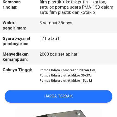
Kemasan
film plastik + kotak putih + karton,
KUALITAS
rincian:
satu pc pompa udara PMA-15B dalam
satu film plastik dan kotak p
HUBUNGI
Waktu
3 sampai 35days
KAMI
pengiriman:
Syarat-syarat
T/T atau l
pembayaran:
BERITA
Menyediakan
2000 pcs setiap hari
kemampuan:
SITEMAP
Cahaya Tinggi:
,
Pompa Udara Kompresor Piston 12v
,
Pompa Udara Listrik Mikro 30KPA
PRIVACY
Pompa Udara Listrik Mikro 15L / M
POLICY
HARGA TERBAIK