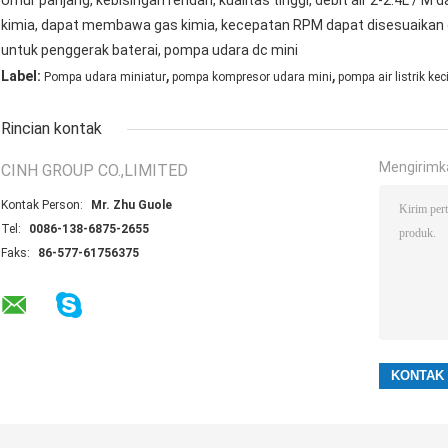
Umur panjang, kebisingan rendah, kualitas tinggi, debit air 2-2.4L /
kimia, dapat membawa gas kimia, kecepatan RPM dapat disesuaikan d
untuk penggerak baterai, pompa udara dc mini
,
,
Label:
Pompa udara miniatur
pompa kompresor udara mini
pompa air listrik keci
Rincian kontak
Mengirimk
CINH GROUP CO.,LIMITED
Kontak Person:
Mr. Zhu Guole
Tel:
0086-138-6875-2655
Faks:
86-577-61756375