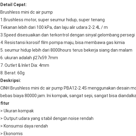
Detail Cepat:
Brushless mini dc air pump
1.Brushless motor, super seumur hidup, super tenang
Tekanan lebih dari 100 kPa, dan laju alir udara 2-2.4L / m
3.Speed ​​disesuaikan dan terkontrol dengan sinyal gelombang persegi
4. Resistansi korosif film pompa maju, bisa membawa gas kimia
5. seumur hidup lebih dari 8000hours terus bekerja siang dan malam
6. ukuran adalah ∮27x59.7mm
7. Outlet & Inlet Dia: 4mm
8. Berat: 60g
Deskripsi:
CINH Brushless mini dc air pump PBA12-2.4S menggunakan desain mo
bebas biaya 80000 jam.
Ini kompak, sangat sepi, sangat bisa diandal
fitur
> Ukuran kompak
> Output udara yang stabil dengan noise rendah
> Konsumsi daya rendah
> Ekonomis