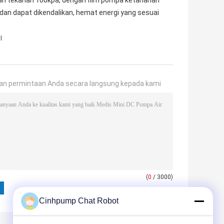
 M dan tekanan 100kpa, dengan film pompa ketahanan
an dapat dikendalikan, hemat energi yang sesuai
l
an permintaan Anda secara langsung kepada kami
(
0
/ 3000)
Cinhpump Chat Robot