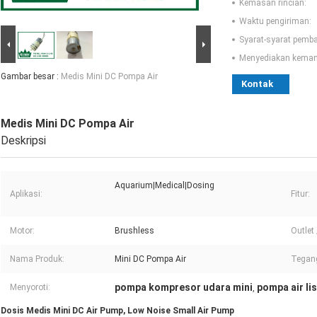
Kemasan rincian:
Waktu pengiriman:
Syarat-syarat pemb
Menyediakan kema
Gambar besar :
Medis Mini DC Pompa Air
Kontak
Medis Mini DC Pompa Air
Deskripsi
Aquarium|Medical|Dosing
Aplikasi:
Fitur:
Motor:
Brushless
Outlet 
Nama Produk:
Mini DC Pompa Air
Tegan
pompa kompresor udara mini
pompa air lis
Menyoroti:
,
Dosis Medis Mini DC Air Pump, Low Noise Small Air Pump