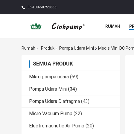
86-138-68752655
RUMAH
P
Rumah
Produk
Pompa Udara Mini
Medis Mini DC Pom
SEMUA PRODUK
Mikro pompa udara
(69)
Pompa Udara Mini
(34)
Pompa Udara Diafragma
(43)
Micro Vacuum Pump
(22)
Electromagnetic Air Pump
(20)