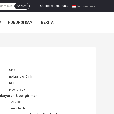
Quote request suatu
Search
|
Indonesian
S
HUBUNGI KAMI
BERITA
Cina
no brand or Cinh
ROHS
PBA12-3.75
mbayaran & pengiriman:
:
210pcs
negotiable