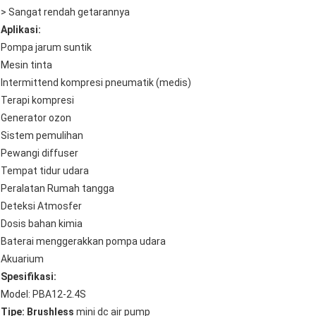
> Sangat rendah getarannya
Aplikasi:
Pompa jarum suntik
Mesin tinta
Intermittend kompresi pneumatik (medis)
Terapi kompresi
Generator ozon
Sistem pemulihan
Pewangi diffuser
Tempat tidur udara
Peralatan Rumah tangga
Deteksi Atmosfer
Dosis bahan kimia
Baterai menggerakkan pompa udara
Akuarium
Spesifikasi:
Model: PBA12-2.4S
Tipe: Brushless
mini dc air pump