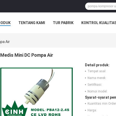
RODUK
TENTANG KAMI
TUR PABRIK
KONTROL KUALITA
pa Air
Medis Mini DC Pompa Air
Detail produk:
Tempat asal:
Nama merek:
Sertifikasi:
Nomor model:
Syarat-syarat pe
Kuantitas min Order
Harga: