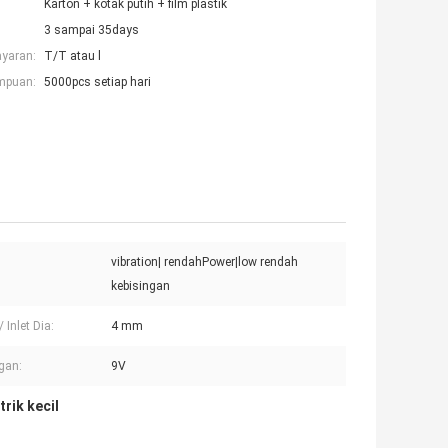
Karton + kotak putih + film plastik
3 sampai 35days
ayaran:
T/T atau l
mpuan:
5000pcs setiap hari
vibration| rendahPower|low rendah
kebisingan
/ Inlet Dia:
4 mm
gan:
9V
trik kecil