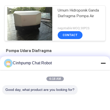
Umum Hidroponik Ganda
Diafragma Pompa Air
negotiable MOQ:30PCS
CONTACT
Pompa Udara Diafragma
Pompa Udara Membran 30kpa 15L / M Listrik Untuk Aroma
Cinhpump Chat Robot
Diffuser
Listrik Ganda Diafragma Pompa Air
6:18 AM
Aluminium Ganda Diafragma Pompa Air 12V
Good day, what product are you looking for?
Bad Request
Semua