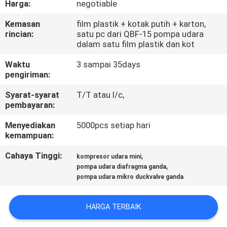
Harga:
negotiable
KUALITAS
Kemasan
film plastik + kotak putih + karton,
rincian:
satu pc dari QBF-15 pompa udara
HUBUNGI
dalam satu film plastik dan kot
KAMI
Waktu
3 sampai 35days
pengiriman:
BERITA
Syarat-syarat
T/T atau l/c,
pembayaran:
SITEMAP
Menyediakan
5000pcs setiap hari
kemampuan:
PRIVACY
Cahaya Tinggi:
,
kompresor udara mini
,
pompa udara diafragma ganda
POLICY
pompa udara mikro duckvalve ganda
HARGA TERBAIK