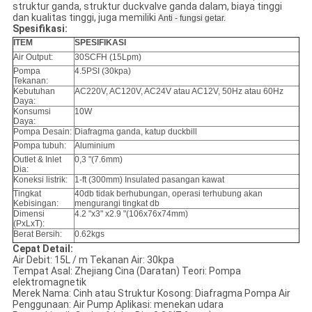
struktur ganda, struktur duckvalve ganda dalam, biaya tinggi
dan kualitas tinggi, juga memiliki
Anti - fungsi getar.
Spesifikasi:
ITEM
SPESIFIKASI
Air Output:
30SCFH (15Lpm)
Pompa
4.5PSI (30kpa)
Tekanan:
Kebutuhan
AC220V, AC120V, AC24V atau AC12V, 50Hz atau 60Hz
Daya:
Konsumsi
10W
Daya:
Pompa Desain:
Diafragma ganda, katup duckbill
Pompa tubuh:
Aluminium
Outlet & Inlet
0,3 "(7.6mm)
Dia:
Koneksi listrik:
1-ft (300mm) Insulated pasangan kawat
Tingkat
40db tidak berhubungan, operasi terhubung akan
Kebisingan:
mengurangi tingkat db
Dimensi
4.2 "x3" x2.9 "(106x76x74mm)
(PxLxT):
Berat Bersih:
0.62kgs
Cepat Detail:
Air Debit: 15L / m Tekanan Air: 30kpa
Tempat Asal: Zhejiang Cina (Daratan) Teori: Pompa
elektromagnetik
Merek Nama: Cinh atau Struktur Kosong: Diafragma Pompa Air
Penggunaan: Air Pump Aplikasi: menekan udara