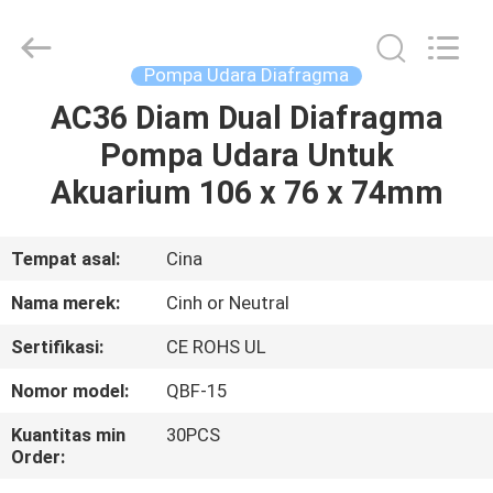
2026
Cinh
group
co.,limited.
All
Pompa Udara Diafragma
Rights
Reserved.
AC36 Diam Dual Diafragma
RUMAH
Pompa Udara Untuk
PRODUK
Akuarium 106 x 76 x 74mm
TENTANG
Tempat asal:
Cina
KAMI
Nama merek:
Cinh or Neutral
Sertifikasi:
CE ROHS UL
TUR
Nomor model:
QBF-15
PABRIK
Kuantitas min
30PCS
Order:
KONTROL